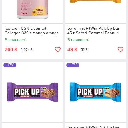
Колаген USN LivSmart
Батончик FitWin Pick Up Bar
Collagen 330 г mango orange
45 г Salted Caramel Peanut
В наявності
В наявності
760
43
₴
₴
1 074 ₴
52 ₴
–17%
–17%
Батончик FitWin Pick Up Bar