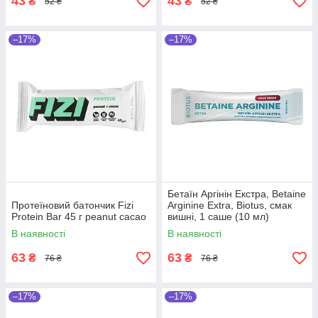
43
43
₴
₴
52 ₴
52 ₴
–17%
–17%
Бетаїн Аргінін Екстра, Betaine
Протеїновий батончик Fizi
Arginine Extra, Biotus, смак
Protein Bar 45 г peanut cacao
вишні, 1 саше (10 мл)
В наявності
В наявності
63
63
₴
₴
76 ₴
76 ₴
–17%
–17%