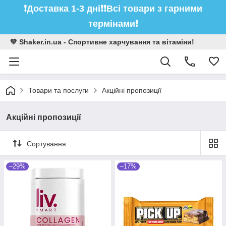
❗️Доставка 1-3 дні❗️❗️Всі товари з гарними
термінами❗️
💚 Shaker.in.ua - Спортивне харчування та вітаміни!
Товари та послуги
Акційні пропозиції
Акційні пропозиції
Сортування
–29%
–17%