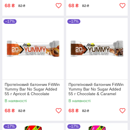
68
68
₴
₴
82 ₴
82 ₴
–17%
–17%
Протеїновий батончик FitWin
Протеїновий батончик FitWin
Yummy Bar No Sugar Added
Yummy Bar No Sugar Added
55 г Apricot & Chocolate
55 г Chocolate & Caramel
В наявності
В наявності
68
68
₴
₴
82 ₴
82 ₴
–17%
–17%