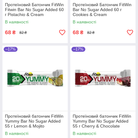
Протеїновий Батончик FitWin
Протеїновий Батончик FitWin
Fitwin Bar No Sugar Added 60
Bar No Sugar Added 60 г
г Pistachio & Cream
Cookies & Cream
В наявності
В наявності
68
68
₴
₴
82 ₴
82 ₴
–17%
–17%
Протеїновий батончик FitWin
Протеїновий батончик FitWin
Yummy Bar No Sugar Added
Yummy Bar No Sugar Added
55 г Lemon & Mojito
55 г Cherry & Chocolate
В наявності
В наявності