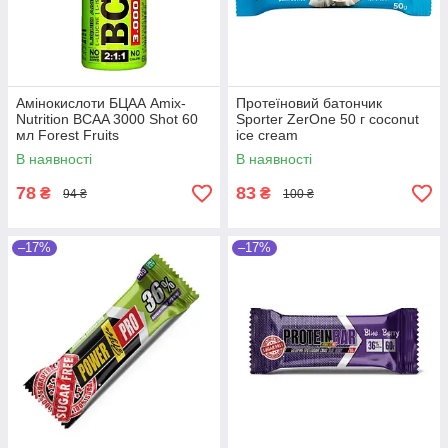
Амінокислоти БЦАА Amix-
Протеїновий батончик
Nutrition BCAA 3000 Shot 60
Sporter ZerOne 50 г coconut
мл Forest Fruits
ice cream
В наявності
В наявності
78
83
₴
₴
94 ₴
100 ₴
–17%
–17%