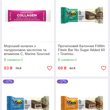
Морський колаген з
Протеїновий Батончик FitWin
гіалуроновою кислотою та
Fitwin Bar No Sugar Added 60
вітаміном С, Marine Sourced
г Tiramisu
Collagen Peptidеs, Biotus, 1
В наявності
В наявності
саше (5.15 г)
63
68
₴
₴
76 ₴
82 ₴
–17%
–17%