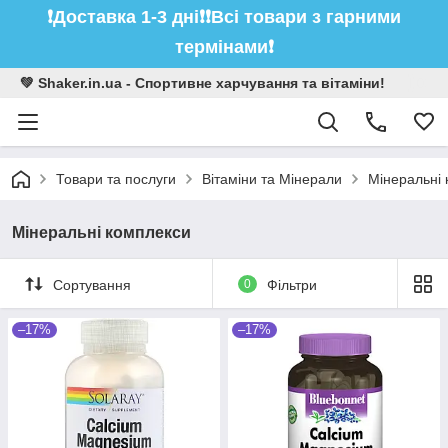
❗️Доставка 1-3 дні❗️❗️Всі товари з гарними
термінами❗️
💚 Shaker.in.ua - Спортивне харчування та вітаміни!
Товари та послуги
Вітаміни та Мінерали
Мінеральні
Мінеральні комплекси
Сортування
0
Фільтри
–17%
–17%