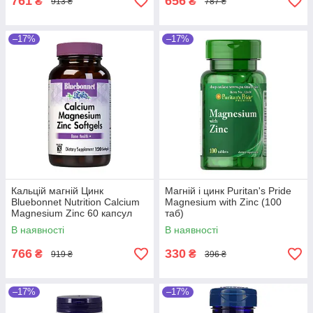
761
656
₴
₴
913 ₴
787 ₴
–17%
–17%
Кальцій магній Цинк
Магній і цинк Puritan's Pride
Bluebonnet Nutrition Calcium
Magnesium with Zinc (100
Magnesium Zinc 60 капсул
таб)
В наявності
В наявності
766
330
₴
₴
919 ₴
396 ₴
–17%
–17%