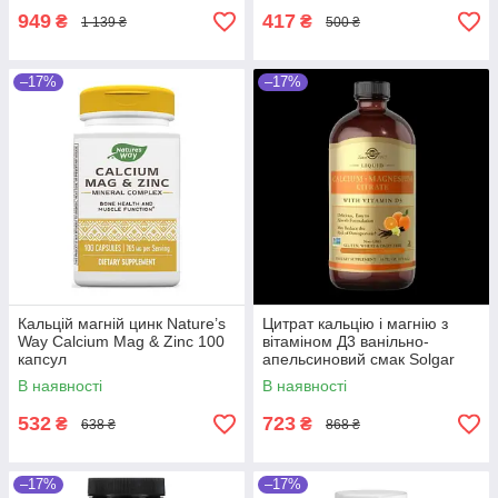
949
417
₴
₴
1 139 ₴
500 ₴
–17%
–17%
Кальцій магній цинк Nature’s
Цитрат кальцію і магнію з
Way Calcium Mag & Zinc 100
вітаміном Д3 ванільно-
капсул
апельсиновий смак Solgar
Liquid Calcium Magnesium
В наявності
В наявності
Citrate With Vitamin D3
Natural
532
723
₴
₴
638 ₴
868 ₴
–17%
–17%