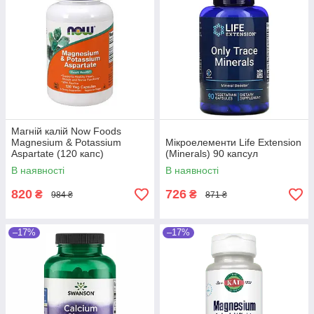
Магній калій Now Foods
Magnesium & Potassium
Мікроелементи Life Extension
Aspartate (120 капс)
(Minerals) 90 капсул
В наявності
В наявності
820
726
₴
₴
984 ₴
871 ₴
–17%
–17%