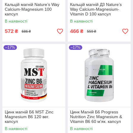
Кальцій магній Nature’s Way
Кальцій магній Д3 Nature’s
Calcium-Magnesium 100
Way Calcium-Magnesium-
капсул
Vitamin D 100 капсул
В наявності
В наявності
572
466
₴
₴
686 ₴
559 ₴
–17%
–17%
Цинк магній Б6 MST Zinc
Цинк Магній Б6 Progress
Magnesium B6 120 вег.
Nutrition Zinc Magnesium &
капсул
Vitamin B6 60 м'як. капсул
В наявності
В наявності