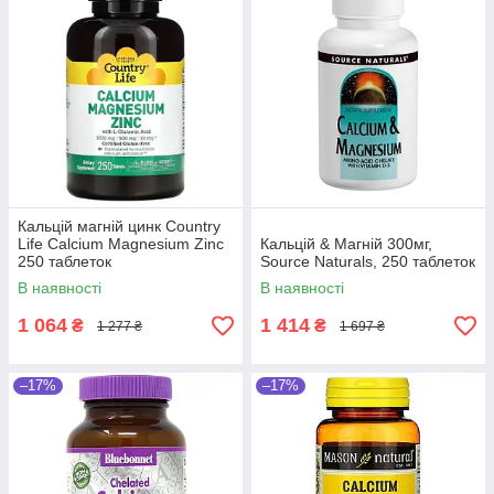
Кальцій магній цинк Country
Life Calcium Magnesium Zinc
Кальцій & Магній 300мг,
250 таблеток
Source Naturals, 250 таблеток
В наявності
В наявності
1 064
1 414
₴
₴
1 277 ₴
1 697 ₴
–17%
–17%