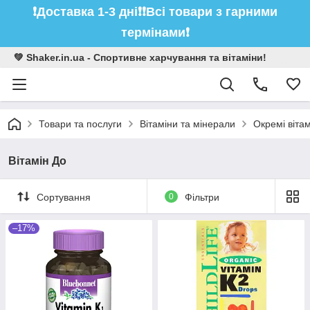
❗️Доставка 1-3 дні❗️❗️Всі товари з гарними
термінами❗️
💚 Shaker.in.ua - Спортивне харчування та вітаміни!
Товари та послуги
Вітаміни та мінерали
Окремі віта
Вітамін До
Сортування
0
Фільтри
–17%